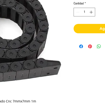
Cantidad
*
Agr
leado Cnc 7mmx7mm 1m