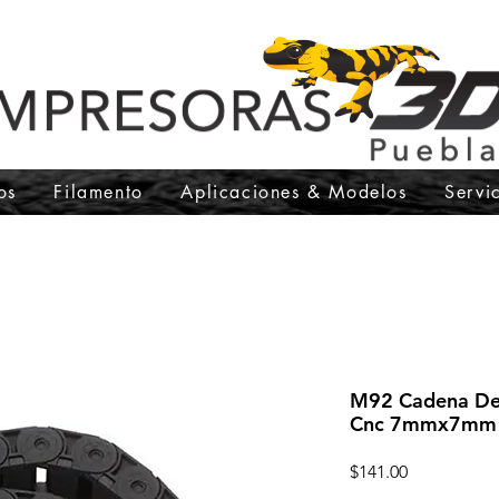
os
Filamento
Aplicaciones & Modelos
Servi
M92 Cadena De 
Cnc 7mmx7mm
Precio
$141.00