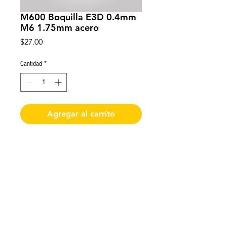
M600 Boquilla E3D 0.4mm
M6 1.75mm acero
Precio
$27.00
Cantidad
*
Agregar al carrito
Boquilla E3D 0.4mm M6 1.75mm
acero
De requerir factura favor de solicitarla y enviar
los datos al momento de realizar la compra
Impresoras 3D Puebla ®