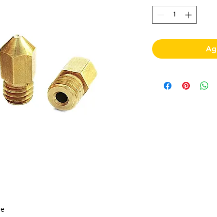
Agr
re