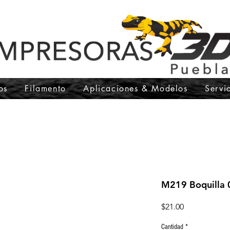
os
Filamento
Aplicaciones & Modelos
Servi
M219 Boquilla
Precio
$21.00
Cantidad
*