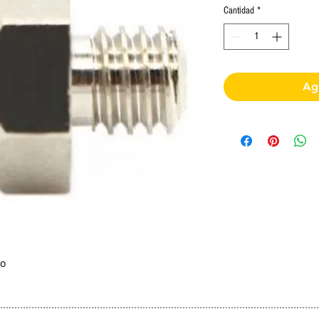
Cantidad
*
Agr
ro