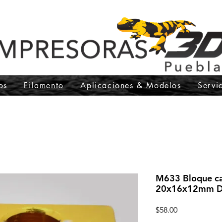
os
Filamento
Aplicaciones & Modelos
Servi
M633 Bloque ca
20x16x12mm D
Precio
$58.00