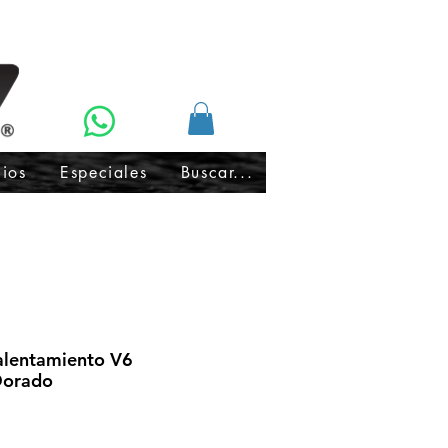
cios
Especiales
Buscar...
lentamiento V6
orado